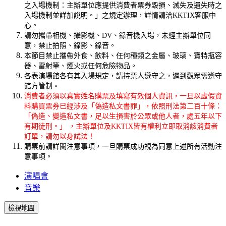
之入場機制：主辦單位應提供消費者票券毀損、滅失及遺失時之
入場機制並詳加說明。」之規定辦理，詳情請洽KKTIX客服中
心。
請勿攜帶相機、攝影機、DV、錄音機入場，未經主辦單位同
意，禁止拍照、錄影、錄音。
本節目禁止攜帶外食、飲料、任何種類之金屬、玻璃、寶特瓶容
器、雷射筆、煙火或任何危險物品。
各表演場館各有其入場規定，請持票人遵守之，遲到觀眾需遵守
館方管制。
消費者必須以真實姓名購票及填寫有效個人資訊，一旦以虛假資
料購買票券已經涉及「偽造私文書罪」，依照刑法第二百十條：
「偽造、變造私文書，足以生損害於公眾或他人者，處五年以下
有期徒刑。」 ，主辦單位及KKTIX皆有權利立即取消該消費者
訂單，請勿以身試法！
購票前請詳閱注意事項，一旦購票成功視為同意上述所有活動注
意事項。
演唱會
音樂
檢視地圖