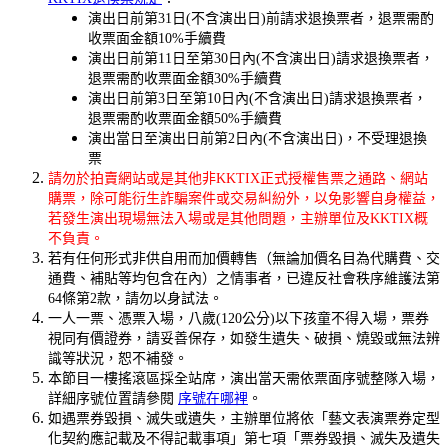
演出日前第31日(不含演出日)前請求退換票者，退票需酌
收票面金額10%手續費
演出日前第11日至第30日內(不含演出日)請求退換票者，
退票需酌收票面金額30%手續費
演出日前第3日至第10日內(不含演出日)請求退換票者，
退票需酌收票面金額50%手續費
演出當日至演出日前第2日內(不含演出日)，不受理退換
票
請勿於拍賣網站或是其他非KKTIX正式授權售票之通路、網站
購票，除可能衍生詐騙案件或交易糾紛外，以免影響自身權益，
若發生演出現場無法入場或是其他問題，主辦單位及KKTIX概
不負責。
若有任何形式非供自用而加價轉售（無論加價名目為代購費、交
通費、補貼等均包含在內）之情事者，已違反社會秩序維護法第
64條第2款，請勿以身試法。
一人一票、憑票入場，八歲(120公分)以下孩童不得入場，票券
視同有價證券，請妥善保存，如發生遺失、破損、燒毀或無法辨
識等狀況，恕不補發。
本節目一樓搖滾區採全站席，演出當天需依票面序號整隊入場，
詳細序號位置請參閱
序號在哪裡
。
如遇票券毀損、滅失或遺失，主辦單位將依「藝文表演票券定型
化契約應記載及不得記載事項」第七項「票券毀損、滅失及遺失