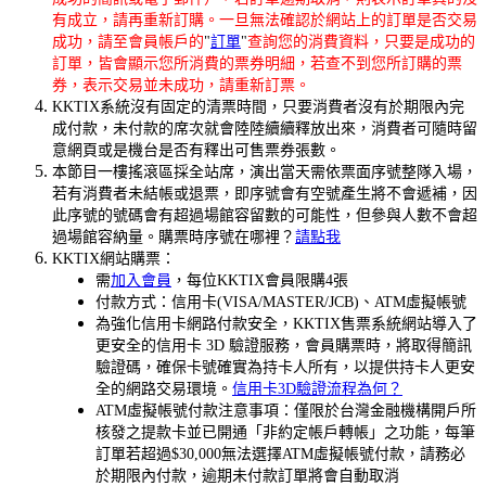
有成立，請再重新訂購。一旦無法確認於網站上的訂單是否交易
成功，請至會員帳戶的
"
訂單
"
查詢您的消費資料，只要是成功的
訂單，皆會顯示您所消費的票券明細，若查不到您所訂購的票
券，表示交易並未成功，請重新訂票。
KKTIX系統沒有固定的清票時間，只要消費者沒有於期限內完
成付款，未付款的席次就會陸陸續續釋放出來，消費者可隨時留
意網頁或是機台是否有釋出可售票券張數。
本節目一樓搖滾區採全站席
，演出當天需依票面序號整隊入場，
若有消費者未結帳或退票，即序號會有空號產生將不會遞補，因
此序號的號碼會有超過場館容留數的可能性，但參與人數不會超
過場館容納量。購票時序號在哪裡？
請點我
KKTIX網站購票：
需
加入會員
，每位KKTIX會員限購4張
付款方式：信用卡(VISA/MASTER/JCB)、ATM虛擬帳號
為強化信用卡網路付款安全，KKTIX售票系統網站導入了
更安全的信用卡 3D 驗證服務，會員購票時，將取得簡訊
驗證碼，確保卡號確實為持卡人所有，以提供持卡人更安
全的網路交易環境。
信用卡3D驗證流程為何？
ATM虛擬帳號付款注意事項：僅限於台灣金融機構開戶所
核發之提款卡並已開通「非約定帳戶轉帳」之功能，每筆
訂單若超過$30,000無法選擇ATM虛擬帳號付款，請務必
於期限內付款，逾期未付款訂單將會自動取消