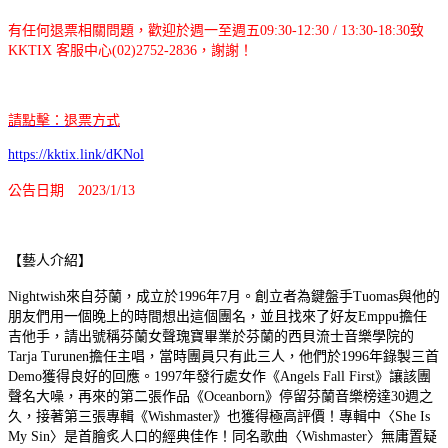
有任何退票相關問題，歡迎於週一至週五09:30-12:30 / 13:30-18:30致
KKTIX 客服中心(02)2752-2836，謝謝！
請點擊：退票方式
https://kktix.link/dKNol
公告日期 2023/1/13
【藝人介紹】
Nightwish來自芬蘭，成立於1996年7月。創立者為鍵盤手Tuomas與他的
朋友們用一個晚上的時間想出這個團名，並且找來了好友Emppu擔任
吉他手，請出號稱芬蘭女聲瑰寶畢業於芬蘭的西貝流士音樂學院的
Tarja Turunen擔任主唱，當時團員只有此三人，他們於1996年錄製三首
Demo獲得良好的回應。1997年發行處女作《Angels Fall First》讓該團
聲名大噪，再來的第二張作品《Oceanborn》停留芬蘭音樂榜達30週之
久，接著第三張專輯《Wishmaster》也獲得極高評價！專輯中〈She Is
My Sin〉是首膾炙人口的經典佳作！同名歌曲〈Wishmaster〉無庸置疑