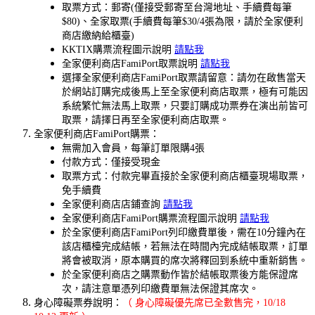
取票方式：郵寄(僅接受郵寄至台灣地址、手續費每筆
$80)、全家取票(手續費每筆$30/4張為限，請於全家便利
商店繳納給櫃臺)
KKTIX購票流程圖示說明
請點我
全家便利商店FamiPort取票說明
請點我
選擇全家便利商店FamiPort取票請留意：請勿在啟售當天
於網站訂購完成後馬上至全家便利商店取票，極有可能因
系統繁忙無法馬上取票，只要訂購成功票券在演出前皆可
取票，請擇日再至全家便利商店取票。
全家便利商店FamiPort購票：
無需加入會員，每筆訂單限購4張
付款方式：僅接受現金
取票方式：付款完畢直接於全家便利商店櫃臺現場取票，
免手續費
全家便利商店店鋪查詢
請點我
全家便利商店FamiPort購票流程圖示說明
請點我
於全家便利商店FamiPort列印繳費單後，需在10分鐘內在
該店櫃檯完成結帳，若無法在時間內完成結帳取票，訂單
將會被取消，原本購買的席次將釋回到系統中重新銷售。
於全家便利商店之購票動作皆於結帳取票後方能保證席
次，請注意單憑列印繳費單無法保證其席次。
身心障礙票券說明：
（ 身心障礙優先席已全數售完，10/18