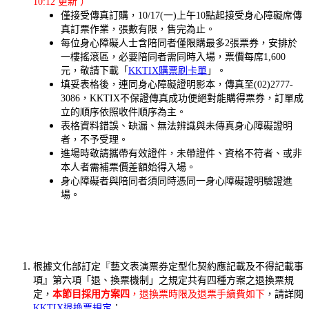
10:12 更新 ）
僅接受傳真訂購，10/17(一)上午10點起接受身心障礙席傳
真訂票作業，張數有限，售完為止。
每位身心障礙人士含陪同者僅限購最多2張票券，安排於
一樓搖滾區，必要陪同者需同時入場，票價每席1,600
元，敬請下載「
KKTIX購票刷卡單
」。
填妥表格後，連同身心障礙證明影本，傳真至(02)2777-
3086，KKTIX不保證傳真成功便絕對能購得票券，訂單成
立的順序依照收件順序為主。
表格資料錯誤、缺漏、無法辨識與未傳真身心障礙證明
者，不予受理。
進場時敬請攜帶有效證件，未帶證件、資格不符者、或非
本人者需補票價差額始得入場。
身心障礙者與陪同者須同時憑同一身心障礙證明驗證進
場。
根據文化部訂定『藝文表演票券定型化契約應記載及不得記載事
項』第六項「退、換票機制」之規定共有四種方案之退換票規
定，
本節目採用方案四
，退換票時限及退票手續費如下
，請詳閱
KKTIX退換票規定
：