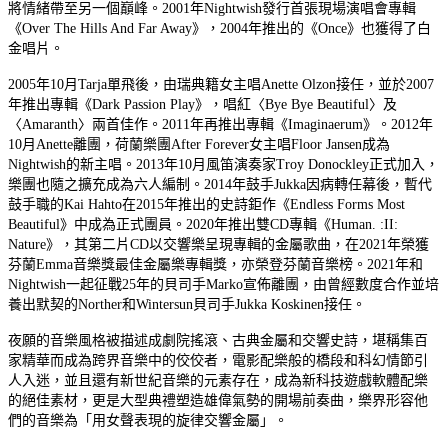
將情緒帶至另一個巔峰。2001年Nightwish發行首張現場演唱會專輯
《Over The Hills And Far Away》，2004年推出的《Once》也獲得了白
金唱片。
2005年10月Tarja單飛後，由瑞典籍女主唱Anette Olzon接任，並於2007
年推出專輯《Dark Passion Play》，唱紅〈Bye Bye Beautiful〉及
〈Amaranth〉兩首佳作。2011年再推出專輯《Imaginaerum》。2012年
10月Anette離團，荷蘭樂團After Forever女主唱Floor Jansen成為
Nightwish的新主唱。2013年10月風笛演奏家Troy Donockley正式加入，
樂團也隨之擴充成為六人編制。2014年鼓手Jukka因病轉任幕後，暫代
鼓手職的Kai Hahto在2015年推出的史詩鉅作《Endless Forms Most
Beautiful》中成為正式團員。2020年推出雙CD專輯《Human. :II:
Nature》，其第二片CD以交響樂呈現專輯的金屬歌曲，在2021年榮獲
芬蘭Emma音樂獎最佳金屬樂專輯獎，亦榮登芬蘭音樂榜。2021年和
Nightwish一起征戰25年的貝司手Marko宣佈離團，由曾經數度合作並培
養出默契的Norther和Wintersun貝司手Jukka Koskinen接任。
夜願的音樂風格被描述成劇院搖滾、古典金屬和交響史詩，堪稱集百
家精華而成為跨界音樂中的佼佼者，電影配樂般的橋段和科幻情節引
人入迷，並且還有新世紀音樂的元素存在，成為新科技遊戲軟體配樂
的絕佳素材，更是大型典禮塑造雄偉氣勢的開場前奏曲，樂界形容他
們的音樂為「用女聲表現的旋律交響金屬」。