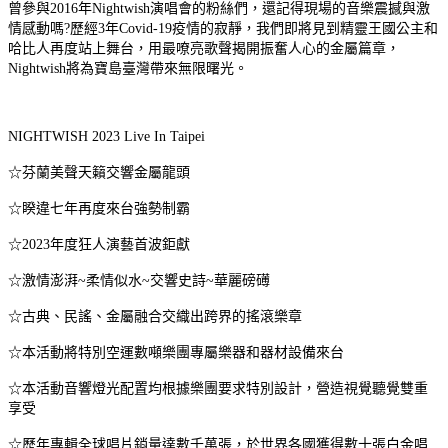
曾參與2016年Nightwish演唱會的粉絲們，還記得現場的音樂震撼與激
情感動嗎?歷經3年Covid-19疫情的寂靜，我們即將見到精靈王國公主和
哈比人再度站上舞台，用最嘹亮歌聲揭開振奮人心的金屬篇章，
Nightwish將為寶島臺灣帶來無限曙光。
NIGHTWISH 2023 Live In Taipei
☆芬蘭美聲天籟交響金屬龍頭
☆睽違七年再度來台強勢制霸
☆2023年度狂人演藝首波鉅獻
☆激情澎湃~柔情似水~交響史詩~華麗磅礡
☆古典、民謠、金屬融合交織出跨界的搖滾樂章
☆本活動將特別空運數噸樂團專屬樂器和器材設備來台
☆本活動音響燈光配置均根據樂團要求特別設計，營造視覺聽覺雙重
享受
☆歷年專輯全球唱片銷量達數千萬張，於世界各國獲得數十張白金唱