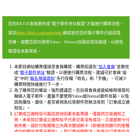
您的KKTIX會員需完成"電子郵件地址驗證"才能進行購票流程，
請至
https://kktix.com/users/edit
確認是否您的電子郵件已經認證
完畢。提醒您請勿使用Yahoo、Hotmail信箱註冊及驗證，以避免
驗證信未能寄達。
本節目網站購票僅接受會員購買，購票前請先"
加入會員
"並需完
成"
電子郵件地址
"驗證，以便進行購票流程，建議可於會員"設
定"中的"
報名預填資料
"先行存檔「姓名」和「手機」，可減少
購票時間快速進行下一步。
為了確保您的權益，強烈建議您，在註冊會員或是結帳時填寫的
聯絡人電子郵件，盡量不要使用Yahoo或Hotmail郵件信箱，以免
因為擋信、漏信，甚至被視為垃圾郵件而無法收到『訂單成立通
知信』。
訂單成立通知信可能因其他因素未能寄達，僅提供交易通知之
用，未收到訂單成立通知信不代表交易沒有成功，又或是刷卡付
款失敗，請於付款期限之內再次嘗試刷卡（即便收到銀行的授權
成功的簡訊或電子郵件），若訂單逾期取消，則表示訂單真的沒