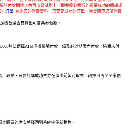
請於付款期限之內再次嘗試刷卡（即便收到銀行的授權成功的簡訊或
的"
訂單
"查詢您的消費資料，只要是成功的訂單，皆會顯示您所消費
或是機台是否有釋出可售票券張數。
,000無法選擇ATM虛擬帳號付款，請務必於期限內付款，逾期未付
法馬上取票，只要訂購成功票券在演出前皆可取票，請擇日再至全家便
，原本購買的席次將釋回到系統中重新銷售。