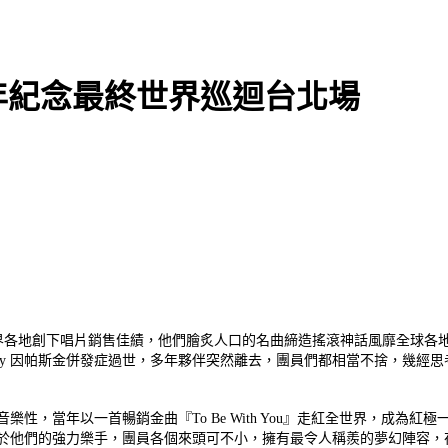
年紀念最終世界巡迴台北場
於世界各地創下唱片銷售佳績，
他們膾炙人口的名曲締造搖滾神話風靡全球各地。Mr
pey 因帕斯金併發症過世，多年夥伴突然離去，團員們都相當不捨，
幾經思
烈的音樂性，當年以一首暢銷金曲『
To Be With You』走紅全世界，成為
賣點，是在於他們的強力樂手，團員各個來頭可不小，
擁有最令人稱羨的夢幻陣容，