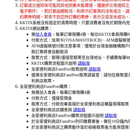
訂單成立通知信可能因其他因素未能寄達，僅提供交易通知之
電子郵件），若訂單逾期取消，則表示訂單真的沒有成立，請
的票券明細，若查不到您所訂購的票券，表示交易並未成功，
KKTIX系統沒有固定的清票時間，只要消費者沒有於期限
KKTIX網站購票：
需
加入會員
，每筆訂單限購4張、每位KKTIX會員限購8
付款方式：信用卡(VISA/MASTER/JCB)、ATM虛擬帳
ATM虛擬帳號付款注意事項：僅限於台灣金融機構開戶
款訂單將會自動取消
取票方式：郵寄(僅接受郵寄至台灣地址、手續費每筆$80
KKTIX購票流程圖示說明
請點我
全家便利商店FamiPort取票說明
請點我
選擇全家便利商店FamiPort取票請留意：請勿在
利商店取票。
全家便利商店FamiPort購票：
無需加入會員，每筆訂單限購4張
付款方式：僅接受現金
取票方式：付款完畢直接於全家便利商店櫃臺現場取票
全家便利商店店鋪查詢
請點我
全家便利商店FamiPort購票流程圖示說明
請點我
於全家便利商店FamiPort列印繳費單後，需在1
於全家便利商店之購票動作皆於結帳取票後方能保證席