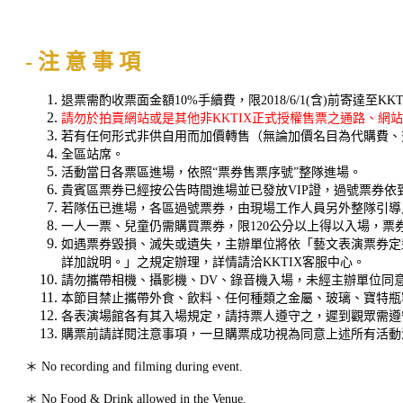
- 注 意 事 項
退票需酌收票面金額10%手續費，限2018/6/1(含)前寄達至K
請勿於拍賣網站或是其他非KKTIX正式授權售票之通路、網
若有任何形式非供自用而加價轉售（無論加價名目為代購費、
全區站席。
活動當日各票區進場，依照“票券售票序號”整隊進場。
貴賓區票券已經按公告時間進場並已發放VIP證，
過號票券依
若隊伍已進場，各區過號票券，
由現場工作人員另外整隊引導
一人一票、兒童仍需購買票券，限120公分以上得以入場
，
票
如遇票券毀損、滅失或遺失，主辦單位將依「藝文表演票券定
詳加說明。」之規定辦理，詳情請洽KKTIX客服中心。
請勿攜帶相機、攝影機、DV、錄音機入場，未經主辦單位同
本節目禁止攜帶外食、飲料、任何種類之金屬、玻璃、寶特瓶
各表演場館各有其入場規定，請持票人遵守之，遲到觀眾需遵
購票前請詳閱注意事項，一旦購票成功視為同意上述所有活動
＊ No recording and filming during event.
＊ No Food & Drink allowed in the Venue.