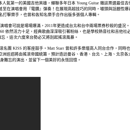
bert 是高居日本人氣第一的美國吉他英雄，蟬聯多年日本 Young Guitar 雜誌票選最佳
甚至在演唱會用『電鑽』彈奏！在展現高超技巧的同時，
噱頭與話題性爆表
知名打擊樂手，
也曾和各知名樂手合作出版多張個人專輯。
 來台舉辦演唱會可說是場場爆滿，
2011年更造成台北和台中兩場票券秒殺的盛況
屆 60 依然活力十足，經典歌曲深深吸引著粉絲，
也是學校熱音社和吉他社
難忘，這次六度來台勢必又將刮起搖滾風暴。
擔任搖滾名團 KISS 的客座鼓手。Matt Starr 曾和許多樂壇高人同台合作
Big 亞洲巡迴將由搖滾帝國統籌，預計造訪曼谷、香港、台北、上海、
北京各
身難忘的演出，
並留下一個美好的永恆回憶。