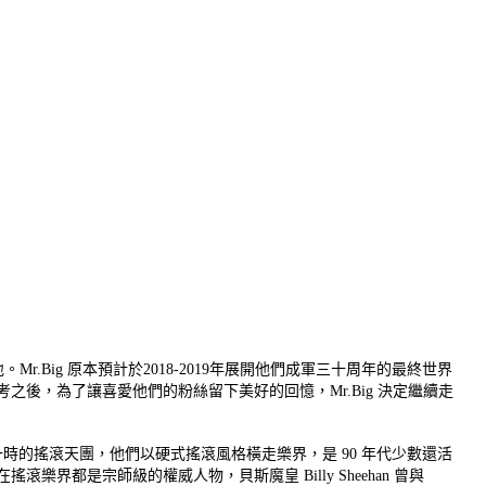
.Big 原本預計於2018-
2019年展開他們成軍三十周年的最終世界
考之後，為了讓喜愛他們的粉絲留下美好的回憶，Mr.
Big 決定繼續走
紅極一時的搖滾天團，
他們以硬式搖滾風格橫走樂界，是 90 年代少數還活
在搖滾樂界都是宗師級的權威人物，
貝斯魔皇 Billy Sheehan 曾與