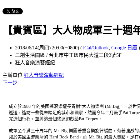
【貴賓區】大人物成軍三十週
2018/06/14(周四) 20:00(+0800)
(
iCal/Outlook
,
Google 日曆
)
三創生活園區 / 台北市中正區市民大道三段2號5F
狂人音樂演藝經紀
主辦單位
狂人音樂演藝經紀
下一步
成立於1988 年的美國搖滾樂壇長青樹"大人物樂團 (Mr.Big)" ，
巡迴，
造訪一些從未踏足的城市和國家，然而今年二月鼓手Pat Tor
完這個行程，並將這最個終巡迴獻給Pat Torpey。
成軍至今滿三十周年的 Mr. Big 樂團著重音樂旋律編曲，有著強
躍於美國主流樂壇的 Hard Rock Band，而 Mr. Big 的最大