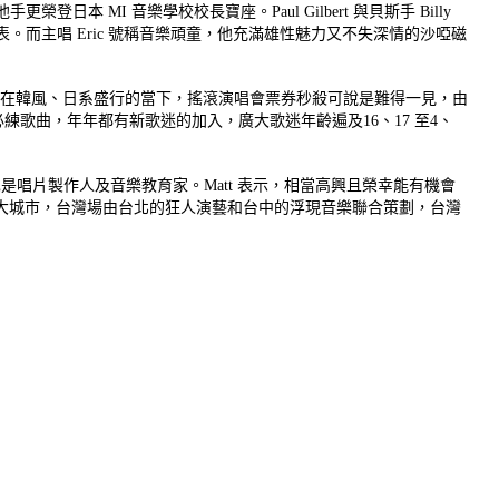
吉他手更榮登日本 MI 音樂學校校長寶座。Paul Gilbert 與貝斯手 Billy
。而主唱 Eric 號稱音樂頑童，他充滿雄性魅力又不失深情的沙啞磁
。在韓風、
日系盛行的當下，搖滾演唱會票券秒殺可說是難得一見，由
必練歌曲，年年都有新歌迷的加入，
廣大歌迷年齡遍及16、17 至4、
，同時也是唱片製作人及音樂教育家。
Matt 表示，相當高興且榮幸能有機會
大城市，
台灣場由台北的狂人演藝和台中的浮現音樂聯合策劃，
台灣