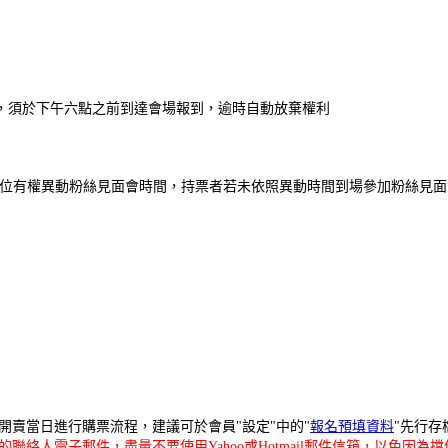
簽名，須於下午六點之前到達會場報到，
逾時自動放棄權利
辦單位有權異動粉絲見面會時間，
持票者若未依照異動時間到場參加粉絲見面
開賣當日進行購票流程，建議可於會員"設定"中的"
報名預填資料
"先行
絡人電子郵件，盡量不要使用Yahoo或Hotmail郵件信箱，以免因