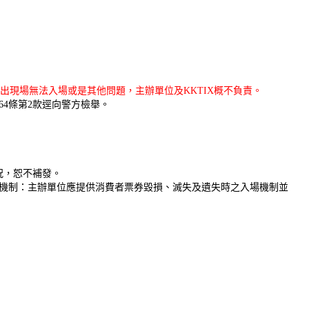
出現場無法入場或是其他問題，主辦單位及KKTIX概不負責。
4條第2款逕向警方檢舉。
況，恕不補發。
機制：主辦單位應提供消費者票券毀損、滅失及遺失時之入場機制並