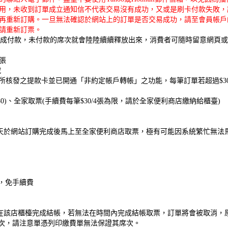
用，未收到訂單成立通知信不代表交易沒有成功，又或是刷卡付款失敗，
再重新訂購。一旦無法確認於網站上的訂單是否交易成功，請至會員帳戶
請重新訂票。
內完成付款，未付款的席次就會陸陸續續釋放出來，消費者可隨時留意網頁
張
號
所核發之提款卡並已開通「非約定帳戶轉帳」之功能，每筆訂單若超過$30
)、全家取票(手續費每筆$30/4張為限，請於全家便利商店繳納給櫃臺)
啟售當天於網站訂購完成後馬上至全家便利商店取票，極有可能因系統繁忙無
，免手續費
0分鐘內在該店櫃檯完成結帳，若無法在時間內完成結帳取票，訂單將會被取消
次，請注意單憑列印繳費單無法保證其席次。