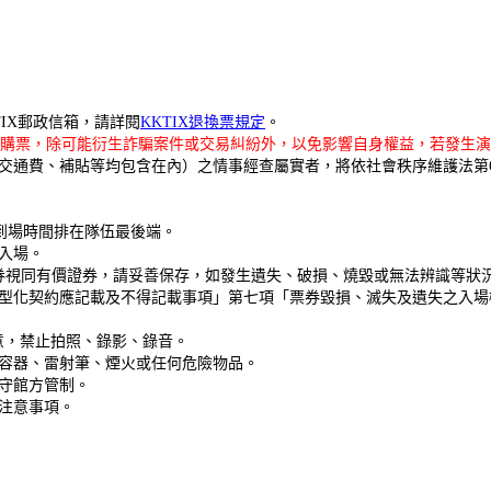
KTIX郵政信箱，請詳閱
KKTIX退換票規定
。
站購票，除可能衍生詐騙案件或交易糾紛外，以免影響自身權益，若發生演
交通費、補貼等均包含在內）之情事經查屬實者，將依社會秩序維護法第6
到場時間排在隊伍最後端。
入場。
券視同有價證券，請妥善保存，如發生遺失、破損、燒毀或無法辨識等狀
型化契約應記載及不得記載事項」第七項「票券毀損、滅失及遺失之入場
意，禁止拍照、錄影、錄音。
容器、雷射筆、煙火或任何危險物品。
守館方管制。
注意事項。