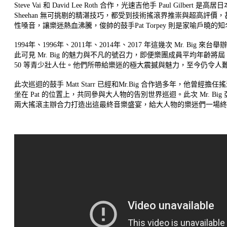
Steve Vai 和 David Lee Roth 合作，光速吉他手 Paul Gil
Sheehan 無可挑剔的精湛技巧，都受到技術搖滾界推崇與超高評價，
性嗓音，
讓樂迷熱血沸騰，俊帥的鼓手Pat Torpey 則是家喻戶曉的
1994年、1996年、2011年、2014年、2017 年這幾次 Mr. Big
此可見 Mr. Big 的魅力與不凡的號召力，即便樂團成員平均年齡將
50 等青少壯人仕。他們所帶給樂迷的極大震撼與魅力，
至今仍令人
此次巡迴的鼓手 Matt Starr 已經和Mr.Big 合作過多年，他曾經
坐在 Pat 的位置上，共同參與大人物的告別世界巡迴。此次 Mr. 
兩大搖滾主辦合力打造出這最終音樂盛宴，
給大人物的樂迷們一場終