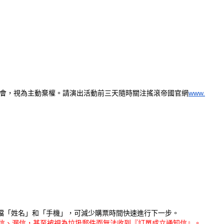
www.
會，視為主動棄權。
請演出活動前三天隨時關注搖滾帝國官網
存檔「姓名」和「手機」，可減少購票時間快速進行下一步。
為擋信、漏信，甚至被視為垃圾郵件而無法收到『訂單成立通知信』。