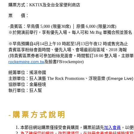
購票方式：KKTIX及全台全家便利商店
票 價：
-貴賓區：早鳥價 5,000 (限量30席) │ 原價 6,000 (限量20席)
※於開演前舉行，享有優先入場 + 每人可和 Mr.Big 單獨合照並
※早鳥預購自4月14日上午10 時起至5月13日午夜12 時或售完為止
貴賓區享粉絲會面時間、優先入場、會場最前段區域、2018 海報
(持貴賓區票券者可參加粉絲見面會，時間暫訂18:00 整入場，主
rockempire.com.tw
及臉書FB/
rockempire)
統籌單位：搖滾帝國
、浮現音樂 (Emerge Live)
主辦單位：狂人演藝 The Rock Promotions
協辦單位：金屬極境
執行單位：狂人幫
- 購 票 方 式 說 明
本節目網站購票僅接受會員購買，購票前請先
加入會員
，以便
為了確保您的權益，強烈建議您，在註冊會員或是結帳時填寫的聯