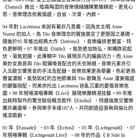
《Satura》推出，陰森晦澀的音樂情緒鋪陳繁雜精密、更見心
思，音樂理念依舊傷感、自省、冷漠、內斂。
94 年對 Lacrimosa 來說有著非凡意義，因為女主唱 Anne
Nurmi 的加入，為 Tilo 音樂理念的實施奠定了更堅固之基礎。
隨後於95 年推出經典大作《Inferno》，音樂編排更豐富、特
色更鮮明。97 年推出《Stille》，氣勢更加恢弘，架構跌宕起
伏、蕩氣迴腸，此專輯中 Tilo 展現非凡的編曲功力。而 Anne
美妙女高音與 Tilo 粗獷嗓音配合的天衣無縫，音樂元素亦引
入北歐交響黑金的手法及配器，音樂效果更為華麗，色彩更為
豐富濃郁，氣勢如虹的吉他節奏與 Tilo 歌聲及 Anne 淒美傷感
的鍵盤搭配，完美烘托出 Lacrimosa 迷亂沉重的憂傷音樂氛
圍。98 年現場演唱專輯《Live》展現樂團精湛技藝。99 年推
出耗時製作的驚世駭俗概念鉅作《Elodia》，特邀倫敦交響樂
團共襄盛舉，參與樂手多達187人，共同創造這張無與倫比的
搖滾歌劇。
01 年《Fassade》、03 年《Echos》、05 年《Lichtgestalt》、07
年現場專輯《Lichtgestalt Live》、08 年的作品《 B Side In