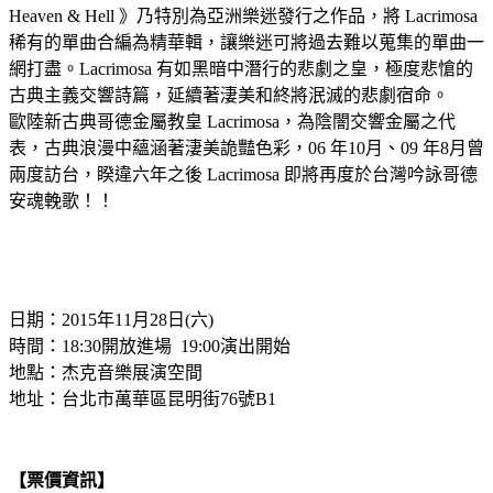
Heaven & Hell 》乃特別為亞洲樂迷發行之作品，將 Lacrimosa
稀有的單曲合編為精華輯，讓樂迷可將過去難以蒐集的單曲一
網打盡。Lacrimosa 有如黑暗中潛行的悲劇之皇，極度悲愴的
古典主義交響詩篇，延續著淒美和終將泯滅的悲劇宿命。
歐陸新古典哥德金屬教皇 Lacrimosa，為陰闇交響金屬之代
表，古典浪漫中蘊涵著淒美詭豔色彩，06 年10月、09 年8月曾
兩度訪台，睽違六年之後 Lacrimosa 即將再度於台灣吟詠哥德
安魂輓歌！！
日期：2015年11月28日(六)
時間：18:30開放進場 19:00演出開始
地點：杰克音樂展演空間
地址：台北市萬華區昆明街76號B1
【票價資訊】