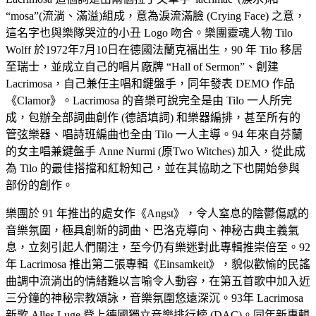
“mosa”(流淌、滿溢)組成，意為淚流滿臉 (Crying Face) 之意，
這名字也與樂隊哭泣的小丑 Logo 吻合。樂團靈魂人物 Tilo
Wolff 於1972年7月10日在德國法蘭克福出生，90 年 Tilo 移居
至瑞士，並成立自己的唱片廠牌 “Hall of Sermon”、創建
Lacrimosa，自己兼任主唱和鍵盤手，同年發表 DEMO 作品
《Clamor》。Lacrimosa 的音樂可說完全是由 Tilo 一人所完
成，包辦全部詞曲創作 (德語填詞) 和樂器編排，甚至所有的
管弦樂器、唱詩班編曲也全由 Tilo 一人主導。94 年來自芬蘭
的女主唱兼鍵盤手 Anne Nurmi (原Two Witches) 加入，從此成
為 Tilo 的最佳搭擋和紅粉知己，並在其協助之下也開始參與
部份的創作。
樂團於 91 年推出的處女作《Angst》，令人窒息的陰鬱傷感的
音樂氛圍，極具創新的詞曲、巴洛克導向、神秘古典主義氣
息，立刻引起人們關注，至今仍有樂迷對此專輯推崇倍至。92
年 Lacrimosa 推出第二張專輯《Einsamkeit》，貌似歡愉的民謠
曲調中流淌出的情緒難以言喻令人動容，在第五首歌中加入近
三分鐘的神秘宗教頌詠，音樂氛圍悠遠深沉。93年 Lacrimosa
新歌 Alles Luge 登上德國獨立音樂排行榜 (DAC)。同年新專輯