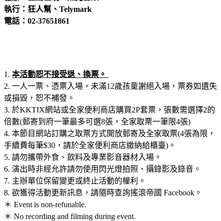
執行：狂人幫、Telymark
電話：02-37651861
1.
本活動恕不接受退、換票。
2. 一人一票、憑票入場，未滿12歲孩童謝絕入場，票券如遺失
或損毀，恕不補發。
3. 於KKTIX網站或
全家便利商店
購買2P套票，張數需選擇2的
倍數(郵寄到府一筆最多可選8張，全家取票一筆限4張)
4. 本節目網站訂購之取票方式開放郵寄及全家取票(4張為限，
手續費每筆$30，請於全家便利商店繳納給櫃臺)。
5. 請勿攜帶外食、飲料及專業影音器材入場。
6. 演出時非經允許請勿使用閃光燈拍照、攝錄影及錄音。
7. 主辦單位保留變更或終止活動的權利。
8. 欲獲得活動更新訊息，請隨時查詢搖滾帝國 Facebook。
＊ Event is non-refunable.
＊ No recording and filming during event.