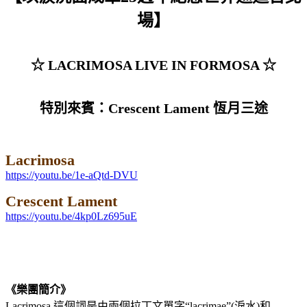
場】
☆ LACRIMOSA LIVE IN FORMOSA ☆
特別來賓：Crescent Lament 恆月三途
Lacrimosa
https://youtu.be/1e-aQtd-DVU
Crescent Lament
https://youtu.be/4kp0Lz695uE
《樂團簡介》
Lacrimosa 這個詞是由兩個拉丁文單字“lacrimae”(淚水)和