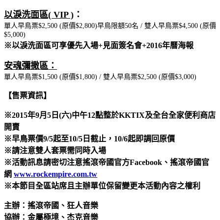
以淚洗面區( VIP )
：
單人早鳥票$2,500 (原價$2,800)早鳥限額50名 / 雙人早鳥票$4,500 (原價
$5,000)
※以淚洗面區可享優先入場+見面簽名會+2016年曆海報
安魂彌撒區：
單人早鳥票$1,500 (原價$1,800) / 雙人早鳥票$2,500 (原價$3,000)
【售票資訊】
※2015年9月5日(六)中午12點整於KKTIX及全台全家便利商店
開賣
※早鳥票價9/5起至10/5日截止，10/6起即調回原價
※請注意雙人套票需同時入場
※活動訊息請密切注意搖滾帝國官方Facebook、搖滾帝國官
網
www.rockempire.com.tw
※本節目全區站席且主辦單位保留變更本活動內容之權利
主辦：搖滾帝國、狂人音樂
協辦：金屬極境、杰克音樂