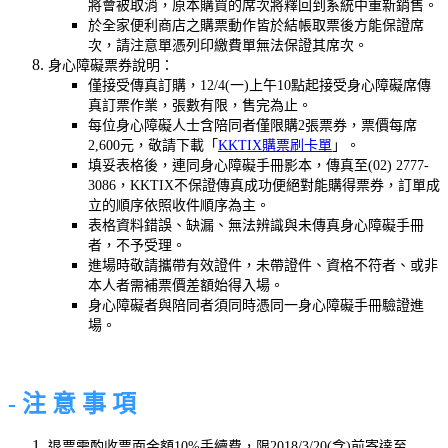
將會被取消，原本購買的席次將釋回到系統中重新銷售。
於全家便利商店之購票動作皆於結帳取票後方能保證席
次，請注意單憑列印繳費單無法保證其席次。
身心障礙票券說明：
僅接受傳真訂購，12/4(一)上午10點起接受身心障礙席傳
真訂票作業，張數有限，售完為止。
每位身心障礙人士含陪同者僅限購2張票券，票價每席
2,600元，敬請下載「
KKTIX購票刷卡單
」。
填妥表格後，連同身心障礙手冊影本，傳真至(02) 2777-
3086，KKTIX不保證傳真成功便絕對能購得票券，訂單成
立的順序依照收件順序為主。
表格資料錯誤、缺漏、無法辨識與未傳真身心障礙手冊
者，不予受理。
進場時敬請攜帶有效證件，未帶證件、資格不符者、或非
本人者需補票價差額始得入場。
身心障礙者與陪同者須同時憑同一身心障礙手冊驗證進
場。
- 注 意 事 項
退票需酌收票面金額10%手續費，限2018/3/20(含)前寄達至