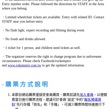
Entry number order. Please followed the directions by STAFF in the Area
where you belong.
．Limited wheelchair tickets are available. Entry with related ID. Contact
STAFF near you before entry.
．No flash light, expert recording and filming during event.
．No foods and drinks allowed.
．1 ticket for 1 person, and children need tickets as well.
．The organizer reserves the right to change program due to unforeseen
circumstances. Please check Facebook/rockempire
and
www.rokempire.com.tw
to get the updated information.
- 購 票 方 式 說 明
本節目網站購票僅接受會員購買，購票前請先
加入會員
，以便開
賣當日進行購票流程，建議可於會員"設定"中的"
報名預填資
料
"先行存檔「姓名」和「手機」，可減少購票時間快速進行下