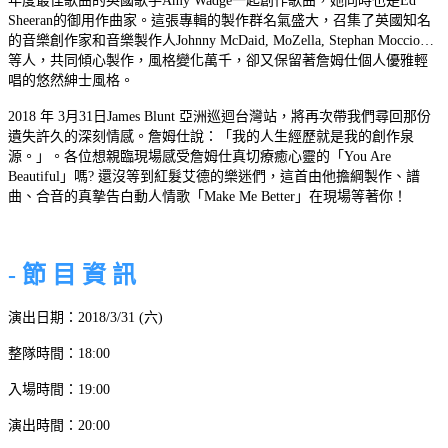
年度最佳歌曲的英國歌手Amy Wadge一起創作歌曲，她同時也是Ed
Sheeran的御用作曲家。這張專輯的製作群名氣盛大，召集了英國知名
的音樂創作家和音樂製作人Johnny McDaid, MoZella, Stephan Moccio…
等人，共同傾心製作，風格變化萬千，卻又保留著詹姆仕個人優雅輕
唱的悠然紳士風格。
2018 年 3月31日James Blunt 亞洲巡迴台灣站，將再次帶我們尋回那份
遺失許久的深刻情感。詹姆仕說：「我的人生經歷就是我的創作泉
源。」。各位想親臨現場感受詹姆仕真切療癒心靈的「You Are
Beautiful」嗎? 還沒等到紅髮艾德的樂迷們，這首由他擔綱製作、譜
曲、合音的真摯告白動人情歌「Make Me Better」在現場等著你！
- 節 目 資 訊
演出日期：2018/3/31 (六)
整隊時間：18:00
入場時間：19:00
演出時間：20:00