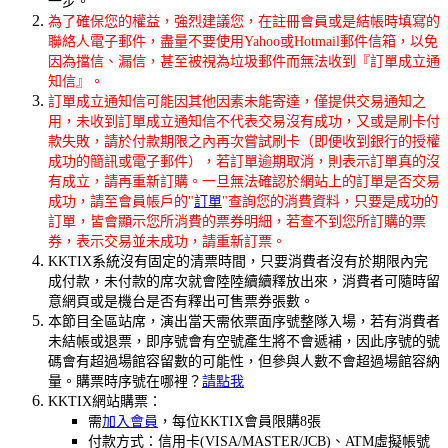
一步。
為了確保您的權益，強烈建議您，在註冊會員或是結帳時填寫的
聯絡人電子郵件，盡量不要使用Yahoo或Hotmail郵件信箱，以免
因為擋信、漏信，甚至被視為垃圾郵件而無法收到『訂單成立通
知信』。
訂單成立通知信可能因其他因素未能寄達，僅提供交易通知之
用，未收到訂單成立通知信不代表交易沒有成功，又或是刷卡付
款失敗，請於付款期限之內再次嘗試刷卡（即便收到銀行的授權
成功的簡訊或電子郵件），若訂單逾期取消，則表示訂單真的沒
有成立，請再重新訂購。一旦無法確認於網站上的訂單是否交易
成功，請至會員帳戶的"
訂單
"查詢您的消費資料，只要是成功的
訂單，皆會顯示您所消費的票券明細，若查不到您所訂購的票
券，表示交易並未成功，請重新訂票。
KKTIX系統沒有固定的清票時間，只要消費者沒有於期限內完
成付款，未付款的席次就會陸陸續續釋放出來，消費者可隨時留
意網頁或是機台是否有釋出可售票券張數。
本節目全區站席，演出當天需依票面序號整隊入場，若有消費者
未結帳或退票，即序號會有空號產生將不會遞補，因此序號的號
碼會有超過場館容留數的可能性，但參與人數不會超過場館容納
量。購票時序號在哪裡？
請點我
KKTIX網站購票：
需
加入會員
，每位KKTIX會員限購8張
付款方式：信用卡(VISA/MASTER/JCB)、ATM虛擬帳號