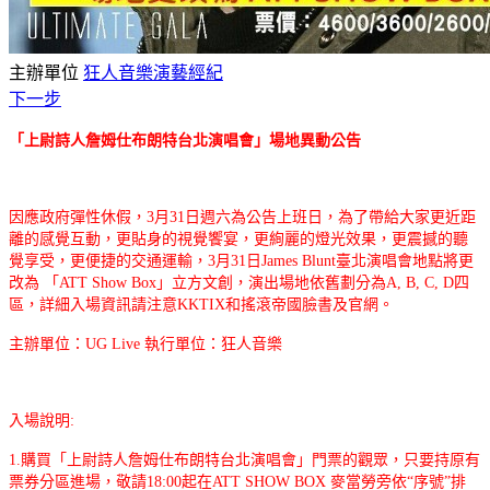
主辦單位
狂人音樂演藝經紀
下一步
「上尉詩人詹姆仕布朗特台北演唱會」場地異動公告
因應政府彈性休假，3月31日週六為公告上班日，為了帶給大家更近距
離的感覺互動，更貼身的視覺饗宴，更絢麗的燈光效果，更震撼的聽
覺享受，更便捷的交通運輸，3月31日James Blunt臺北演唱會地點將更
改為 「ATT Show Box」立方文創，演出場地依舊劃分為A, B, C, D四
區，詳細入場資訊請注意KKTIX和搖滾帝國臉書及官網。
主辦單位：UG Live 執行單位：狂人音樂
入場說明:
1.購買「上尉詩人詹姆仕布朗特台北演唱會」門票的觀眾，只要持原有
票券分區進場，敬請18:00起在ATT SHOW BOX 麥當勞旁依“序號”排