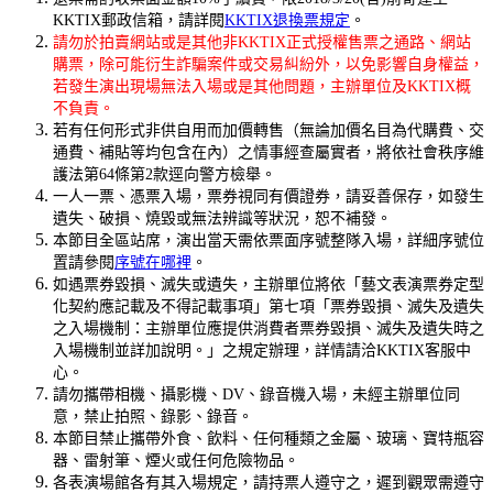
KKTIX郵政信箱，請詳閱
KKTIX退換票規定
。
請勿於拍賣網站或是其他非KKTIX正式授權售票之通路、網站
購票，除可能衍生詐騙案件或交易糾紛外，以免影響自身權益，
若發生演出現場無法入場或是其他問題，主辦單位及KKTIX概
不負責。
若有任何形式非供自用而加價轉售（無論加價名目為代購費、交
通費、補貼等均包含在內）之情事經查屬實者，將依社會秩序維
護法第64條第2款逕向警方檢舉。
一人一票、憑票入場，票券視同有價證券，請妥善保存，如發生
遺失、破損、燒毀或無法辨識等狀況，恕不補發。
本節目全區站席，演出當天需依票面序號整隊入場，詳細序號位
置請參閱
序號在哪裡
。
如遇票券毀損、滅失或遺失，主辦單位將依「藝文表演票券定型
化契約應記載及不得記載事項」第七項「票券毀損、滅失及遺失
之入場機制：主辦單位應提供消費者票券毀損、滅失及遺失時之
入場機制並詳加說明。」之規定辦理，詳情請洽KKTIX客服中
心。
請勿攜帶相機、攝影機、DV、錄音機入場，未經主辦單位同
意，禁止拍照、錄影、錄音。
本節目禁止攜帶外食、飲料、任何種類之金屬、玻璃、寶特瓶容
器、雷射筆、煙火或任何危險物品。
各表演場館各有其入場規定，請持票人遵守之，遲到觀眾需遵守