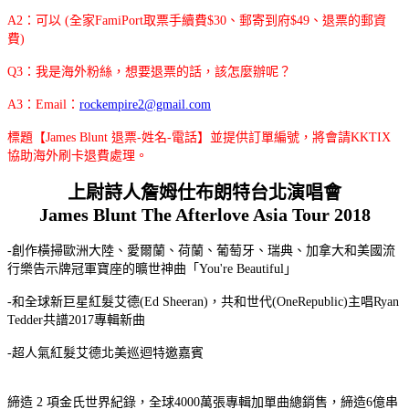
A2：可以 (全家FamiPort取票手續費$30、郵寄到府$49、退票的郵資
費)
Q3：我是海外粉絲，想要退票的話，該怎麼辦呢？
A3：Email：
rockempire2@gmail.com
標題【James Blunt 退票-姓名-電話】並提供訂單編號，將會請KKTIX
協助海外刷卡退費處理。
上尉詩人詹姆仕布朗特台北演唱會
James Blunt The Afterlove Asia Tour 2018
-創作橫掃歐洲大陸、愛爾蘭、荷蘭、葡萄牙、瑞典、加拿大和美國流
行樂告示牌冠軍寶座的曠世神曲「You're Beautiful」
-和全球新巨星紅髮艾德(Ed Sheeran)，共和世代(OneRepublic)主唱Ryan
Tedder共譜2017專輯新曲
-超人氣紅髮艾德北美巡迴特邀嘉賓
締造 2 項金氏世界紀錄，全球4000萬張專輯加單曲總銷售，締造6億串