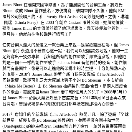
James Blunt 在離開英國軍隊後，為了能展開他的音樂生涯，將姓氏
Blount 改成 Blunt 當作藝名，方便拼寫。離開軍隊不久後，他與 EMI
唱片公司簽唱片約，和 Twenty-First Artists 公司簽經紀約。之後，琳達
·佩瑞（Linda Perry）在 2003 年創立 Custard 唱片公司，她拜訪倫敦，
聽到 James Blunt 的宣傳帶並聽了他現場表演，幾天後便和他簽約，一
個月後，他就前往洛杉磯進行錄音工作
任何音樂人最大的恐懼之一就音樂上來說—是寫歌靈感枯竭，但 James
Blunt 似乎永遠用不著擔心這一點。我們可以絕無誇張地說，他的一生
足夠寫出十幾張專輯。我知道所有的創作型歌手都會這麼說，但他絕
對是一個不一樣的創作型歌手，James Blunt 有他獨特的嗓音、創作細
膩而有畫面性，像是可以走進他所架構出的時空裡，十分能觸動人心
的底層。2018年 James Blunt 帶著全新自我突破專輯《The Afterlove》
回歸歌壇，歌迷可能要大大感謝功勞不小的 Ed Sheeran 。本次新曲
〈Make Me Better〉由 Ed Sheeran 擔綱製作/寫曲/合音，是兩人首度合
作的歌曲，靈感來自James Blunt 妻子和9個月大的兒子。2008年5月19
日 James Blunt 於廣大樂迷呼應下首度來台，2011年8月16日更再次來
台開唱，曾經現場參與的朋友們絕對都無法忘懷那種內心悸動。
2017年詹姆仕的全新專輯《The Afterlove》熱鬧非凡，除了邀請「全球
新巨星」紅髮艾德(Ed Sheeran)參與創作、美國搖滾夯團共和世代
(OneRepublic)的帥主唱Ryan Tedder鼎力跨刀合作，並與曾榮獲葛萊美