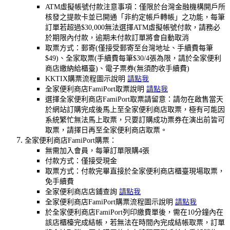
ATM虛擬帳號付款注意事項：僅限於台灣金融機構開戶所
核發之提款卡並已開通「非約定帳戶轉帳」之功能，每筆
訂單若超過$30,000無法選擇ATM虛擬帳號付款，請務必
於期限內付款，逾期未付款訂單將會自動取消
取票方式：郵寄(僅接受郵寄至台灣地址、手續費每筆
$49)、全家取票(手續費每筆$30/4張為限，請於全家便利
商店繳納給櫃臺)、電子票券(無須酌收手續費)
KKTIX購票流程圖示說明
請點我
全家便利商店FamiPort取票說明
請點我
選擇全家便利商店FamiPort取票請留意：請勿在啟售當天
於網站訂購完成後馬上至全家便利商店取票，極有可能因
系統繁忙無法馬上取票，只要訂購成功票券在演出前皆可
取票，請擇日再至全家便利商店取票。
全家便利商店FamiPort購票：
無需加入會員，每筆訂單限購4張
付款方式：僅接受現金
取票方式：付款完畢直接於全家便利商店櫃臺現場取票，
免手續費
全家便利商店店鋪查詢
請點我
全家便利商店FamiPort購票流程圖示說明
請點我
於全家便利商店FamiPort列印繳費單後，需在10分鐘內在
該店櫃檯完成結帳，若無法在時間內完成結帳取票，訂單