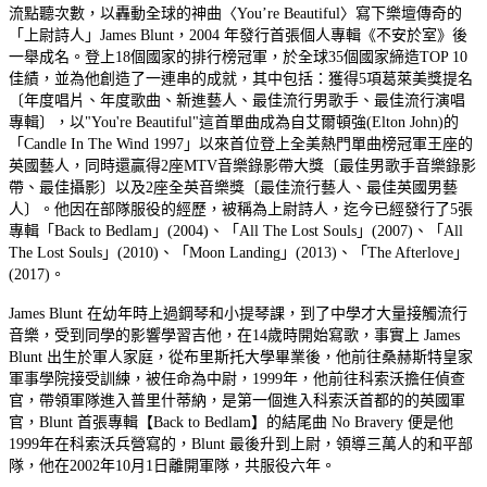
流點聽次數，以轟動全球的神曲〈You’re Beautiful〉寫下樂壇傳奇的
「上尉詩人」James Blunt，2004 年發行首張個人專輯《不安於室》後
一舉成名。登上18個國家的排行榜冠軍，於全球35個國家締造TOP 10
佳績，並為他創造了一連串的成就，其中包括：獲得5項葛萊美獎提名
〔年度唱片、年度歌曲、新進藝人、最佳流行男歌手、最佳流行演唱
專輯〕，以"You're Beautiful"這首單曲成為自艾爾頓強(Elton John)的
「Candle In The Wind 1997」以來首位登上全美熱門單曲榜冠軍王座的
英國藝人，同時還贏得2座MTV音樂錄影帶大獎〔最佳男歌手音樂錄影
帶、最佳攝影〕以及2座全英音樂獎〔最佳流行藝人、最佳英國男藝
人〕。他因在部隊服役的經歷，被稱為上尉詩人，迄今已經發行了5張
專輯「Back to Bedlam」(2004)、「All The Lost Souls」(2007)、「All
The Lost Souls」(2010)、「Moon Landing」(2013)、「The Afterlove」
(2017)。
James Blunt 在幼年時上過鋼琴和小提琴課，到了中學才大量接觸流行
音樂，受到同學的影響學習吉他，在14歲時開始寫歌，事實上 James
Blunt 出生於軍人家庭，從布里斯托大學畢業後，他前往桑赫斯特皇家
軍事學院接受訓練，被任命為中尉，1999年，他前往科索沃擔任偵查
官，帶領軍隊進入普里什蒂納，是第一個進入科索沃首都的的英國軍
官，Blunt 首張專輯【Back to Bedlam】的結尾曲 No Bravery 便是他
1999年在科索沃兵營寫的，Blunt 最後升到上尉，領導三萬人的和平部
隊，他在2002年10月1日離開軍隊，共服役六年。