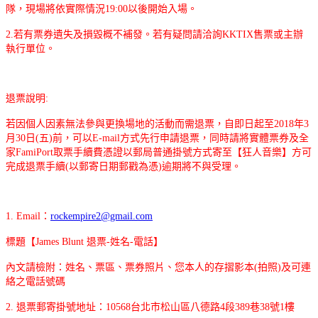
隊，現場將依實際情況19:00以後開始入場。
2.若有票券遺失及損毀概不補發。若有疑問請洽詢KKTIX售票或主辦
執行單位。
退票說明:
若因個人因素無法參與更換場地的活動而需退票，自即日起至2018年3
月30日(五)前，可以E-mail方式先行申請退票，同時請將實體票券及全
家FamiPort取票手續費憑證以郵局普通掛號方式寄至【狂人音樂】方可
完成退票手續(以郵寄日期郵戳為憑)逾期將不與受理。
1. Email：
rockempire2@gmail.com
標題【James Blunt 退票-姓名-電話】
內文請檢附：姓名、票區、票券照片、您本人的存摺影本(拍照)及可連
絡之電話號碼
2. 退票郵寄掛號地址：10568台北市松山區八德路4段389巷38號1樓