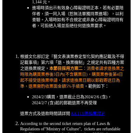
1,144 元。
進場時須出示有效身心障礙證明正本，若有必要陪
伴者，須一同入場（恕無法單獨持票進場），以利
查驗。入場時如有不合規定或非身心障礙證明持有
者，可拒絕入場並拒絕任何退換票要求。
根據文化部訂定『藝文表演票券定型化契約應記載及不得
記載事項』第六項「退、換票機制」之規定共有四種方案
之退換票規定，
本節目採用方案二
：消費者請求退換票之
時限為購買票券後3日內(不含購票日)，購買票券後第4日
起不接受退換票申請，請求退換票日期以郵戳寄送日為
準，退票需酌收票面金額5%手續費
，範例如下：
2024/2/3購買，退票截止日為2024/2/6 (含)，
2024/2/7 (含)起的郵戳退票不再受理
退票方式及退款時間請詳閱
KKTIX退換票規定
According to the second ticket return plan of Laws &
Regulations of“Ministry of Culture”, tickets are refundable