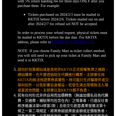
with 5% return handing fee for three days ONLY after you
purchase them. For example:
Tickets purchased on 2024/2/3 must be mailed to
KKTIX before 2024/2/6. Tickets mailed out on and
after 2024/2/7 for refund wil NOT be accepted.
In order to process your refund request, physical tickets must
be mailed to KKTIX before the due date. For KKTIX
address, please refer to
KKTIX REFUND POLICY
.
NOTE: If you choose Family Mart as ticket collect method,
you will still need to pick up your ticket at Family Mart and
send it to KKTIX.
請勿於拍賣網站或是其他非KKTIX正式授權售票之通路、
網站購票、也不要透過陌生代購進行購票，主辦單位與
KKTIX均無法保證票券真實性。除可能衍生詐騙案件或交
易糾紛外，以免影響自身權益，若發生演出現場無法入場
或是其他問題，主辦單位及KKTIX概不負責。
若有任何形式非供自用而加價轉售（無論加價名目為代購
費、交通費、補貼等均包含在內）之情事者，已違反社會
秩序維護法第64條第2款；且依文化創意產業發展法第十
條之一第二項規定，將票券超過票面金額或定價販售者，