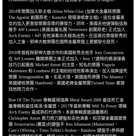
2014年樂團加入新主唱 Alissa White-Gluz (加拿大金屬核樂團
The Agonist 創團原老，Kamelot 現場演唱會主唱)，這位金屬美
女的加入更激發樂團音樂的爆發力。同年，美國吉他速彈點弦無
敵手 Jeff Loomis (美國金屬名團 Nevermore 創團原老) 正式加入
Arch Enemy，Jeff 吉他演奏功夫極為出色，在這兩位樂壇新秀的
加入之後，邪神大敵樂團在國際金屬樂壇上更顯發光發亮。
2018年曾經與邪神大敵合作的美國新秀吉他手 Joey Concepcion
在 Jeff Loomis 離開樂團之後正式加入。Joey 17歲時的精湛彈奏
技巧引起團長 Michael Amott 的注意，知名的樂團 Yngwie
Malmsteen 和 Loudness 的主唱紛紛找他客串演出，加入瑞典旋死
樂團 Armagineddon 後，名氣大增，美國旋死樂團 The Absence、
英國硬核樂團 Hatebreed、美國老牌金屬樂團Twisted Sister 都曾
找他跨刀合作。
Rise Of The Tyrant 專輯贏得瑞典 Metal Award 2008 最佳死亡金
屬專輯和最佳搖滾/金屬獎，2017年最新專輯 Will To Power 堪稱
Arch Enemy 最成熟的代表作。本張專輯還邀請離團的
Christopher Amott 鼎力跨刀鍵盤和吉他演奏，和芬蘭金屬國寶樂
團 Stratovarius (騰雲)的鍵盤手 Jens Johansson (Mastermind、
Cain's Offering、Timo Tolkki's Avalon、Rainbow 鍵盤手)參與鍵