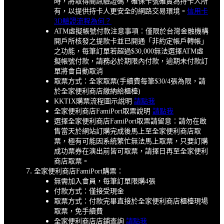
時，將取得簡訊驗證碼，確保卡號確實為持卡人所
有，以提供持卡人更安全的網路交易環境。
信用卡
3D驗證流程為何？
ATM虛擬帳號付款注意事項：僅限於台灣金融機構
開戶所核發之提款卡並已開通「非約定帳戶轉帳」
之功能，每筆訂單若超過$30,000無法選擇ATM虛
擬帳號付款，請務必於期限內付款，逾期未付款訂
單將會自動取消
取票方式：全家取票(手續費每筆$30/4張為限，請
於全家便利商店繳納給櫃檯)
KKTIX購票流程圖示說明
請點我
全家便利商店FamiPort取票說明
請點我
選擇全家便利商店FamiPort取票請留意：請勿在啟
售當天於網站訂購完成後馬上至全家便利商店取
票，極有可能因系統繁忙無法馬上取票，只要訂購
成功票券在演出前皆可取票，請擇日再至全家便利
商店取票。
全家便利商店FamiPort購票：
無需加入會員，每筆訂單限購4張
付款方式：僅接受現金
取票方式：付款完畢直接於全家便利商店櫃檯現場
取票，免手續費
全家便利商店店鋪查詢
請點我