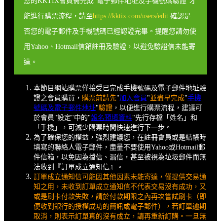
您的KKTIX會員需完成"電子郵件地址及手機號碼驗證"才
能進行購票流程，請至
https://kktix.com/users/edit
確認是
否您的電子郵件及手機號碼已經認證完畢。提醒您請勿使
用Yahoo、Hotmail信箱註冊及驗證，以避免驗證信未能寄
達。
本節目網站購票僅接受已完成手機號碼及電子郵件地址驗
證之會員購買，
購票前請先
"
加入會員
"
並盡早完成
"
手機
號碼及電子郵件地址
"
驗證
，以便進行購票流程，建議可
於會員"設定"中的"
報名預填資料
"先行存檔「姓名」和
「手機」，可減少購票時間快速進行下一步。
為了確保您的權益，強烈建議您，在註冊會員或是結帳時
填寫的聯絡人電子郵件，盡量不要使用Yahoo或Hotmail郵
件信箱，以免因為擋信、漏信，甚至被視為垃圾郵件而無
法收到『訂單成立通知信』。
訂單成立通知信可能因其他因素未能寄達，僅提供交易通
知之用，未收到訂單成立通知信不代表交易沒有成功，又
或是刷卡付款失敗，請於付款期限之內再次嘗試刷卡（即
便收到銀行的授權成功的簡訊或電子郵件），若訂單逾期
取消，則表示訂單真的沒有成立，請再重新訂購。一旦無