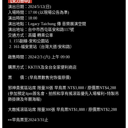
【女力台中】
演出日期：2024/5/12(日)
入場時間：17:00 (以現場公告為準)
演出時間：18:00
演出地點：Legacy Taichung 傳 音樂展演空間
演出地址：台中市西屯區安和路117號
交通方式：高鐵 轉乘公車
1. 155副線-安和公園站
2. 161-福安里站（台灣大道/安和路）
啟售時間：2024/2/3 (六) 上午 09:00
購票方式：KKTIX及全台全家便利商店
票 價：(早鳥票數售完恢復原價)
邪神貴賓區站席 限量30張 早鳥票 NT$3,888 / 原價票NT$4,288
(參加預定4pm簽名會、拍照和享有搖滾區優先入場權利+特製吊
飾掛牌及年曆海報)
大敵搖滾區站席 限量300張 早鳥票NT$1,888 / 原價票NT$2,288
👀早鳥票至2024/3/31止