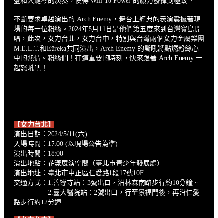
盤和大鍵琴的演奏，使得 Will To Power 的願力發揮到極致。
不斷要求卓越演出的 Arch Enemy，舞台上經典的表演震撼著現
場的每一位粉絲。2024年5月11日是他們第五度來到台灣寶島開
唱，此次，女力台北，女力台中，特別與台灣兩個女力金屬樂團
M.E.L.T.和Eüreka共同演出，Arch Enemy 的嘶吼將點燃粉絲心
中的熱情。粉絲們！在這重要的時刻，快來跟著 Arch Enemy 一
起怒吼吧！
【女力台北】
演出日期：2024/5/11(六)
入場時間：17:00 (以現場公告為準)
演出時間：18:00
演出地點：花漾展演空間（臺北市青少年發展處）
演出地址：臺北市中正區仁愛路1段17號10F
交通方式：1.善導寺站：3號出口，沿林森南路步行約10分鐘。
2.臺大醫院站：2號出口，行至景福門後，再沿仁愛
路步行約12分鐘