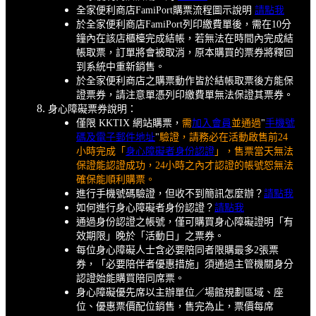
全家便利商店FamiPort購票流程圖示說明
請點我
於全家便利商店FamiPort列印繳費單後，需在10分
鐘內在該店櫃檯完成結帳，若無法在時間內完成結
帳取票，訂單將會被取消，原本購買的票券將釋回
到系統中重新銷售。
於全家便利商店之購票動作皆於結帳取票後方能保
證票券，請注意單憑列印繳費單無法保證其票券。
身心障礙票券說明：
僅限 KKTIX 網站購票，
需
加入會員
並通過
"
手機號
碼及電子郵件地址
"
驗證，請務必在活動啟售前24
小時完成「
身心障礙者身份認證
」，售票當天無法
保證能認證成功，24小時之內才認證的帳號恕無法
確保能順利購票。
進行手機號碼驗證，但收不到簡訊怎麼辦？
請點我
如何進行身心障礙者身份認證？
請點我
通過身份認證之帳號，僅可購買身心障礙證明「有
效期限」晚於「活動日」之票券。
每位身心障礙人士含必要陪同者限購最多2張票
券，「必要陪伴者優惠措施」須通過主管機關身分
認證始能購買陪同席票。
身心障礙優先席以主辦單位／場館規劃區域、座
位、優惠票價配位銷售，售完為止，票價每席