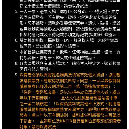
按票券張數，由直轄市政府、縣（市）政府處每張票面金
額之十倍至五十倍罰鍰，請勿以身試法！
一人一票、憑票入場，8歲(120公分)以下不得入場。票券
視同有價證券，若有遺失、破損、燒毀或無法辨識等情
形，恕不補發，請務必妥善保管票券。遺失、破損、燒毀
或無法辨識等情形之入場機制，將依照藝文表演票券定型
化契約應記載及不得記載事項之應記載事項第七條辦理。
請勿攜帶相機、攝影機、DV、錄音機入場，未經主辦單
位同意，禁止拍照、錄影、錄音。
本節目禁止攜帶外食、飲料、任何種類之金屬、玻璃、寶
特瓶容器、雷射筆、煙火或任何危險物品。
各表演場館各有其入場規定，請持票人遵守之，遲到觀眾
需遵守館方管制。
消費者必須以真實姓名購票及填寫有效個人資訊，協助親
友購買票券，應取得該個資所有人同意，一旦以虛假資料
購買票券已經涉及刑法第二百十條「偽造私文書罪」：
「偽造、變造私文書，足以生損害於公眾或他人者，處五
年以下有期徒刑。」 ；且依文化創意產業發展法第十條
之一第三項規定：「以虛偽資料或其他不正方式，利用電
腦或其他相關設備購買藝文表演票券，取得訂票或取票憑
證者，處三年以下有期徒刑，或科或併科新臺幣三百萬以
下罰金。」主辦單位及KKTIX皆有權利立即取消該消費者
訂單，請勿以身試法！