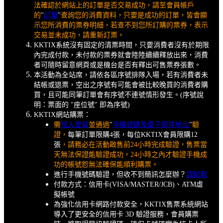
法確認於網站上的訂單是否交易成功，請至會員帳戶
的
"
訂單
"
查詢您的消費資料，只要是成功的訂單，皆會顯
示您所消費的票券明細，若查不到您所訂購的票券，表示
交易並未成功，請重新訂票。
KKTIX系統沒有固定的清票時間，只要消費者沒有於期限
內完成付款，未付款的票券就會陸陸續續釋放出來，消費
者可隨時留意網頁或是機台是否有釋出可售票券張數。
本活動為全站席，請依各區序號排隊入場，若有消費者未
結帳或退票，空出之序號有可能會被比較晚買的消費者購
買，且可能同筆訂單會有序號不連號情形發生。(序號說
明：票面的 "座位號" 即為序號)
KKTIX網站購票：
需
加入會員
並通過
"
手機號碼及電子郵件地址
"
驗
證，
每筆訂單限購4張，每位KKTIX會員限購12
張
，請務必在活動啟售前24小時完成驗證，售票當
天無法保證能驗證成功，24小時之內才驗證手機成
功的帳號恕無法確保能順利購票。
進行手機號碼驗證，但收不到簡訊怎麼辦？
請點我
付款方式：信用卡(VISA/MASTER/JCB)、ATM虛
擬帳號
為強化信用卡網路付款安全，KKTIX售票系統網站
導入了更安全的信用卡 3D 驗證服務，會員購票