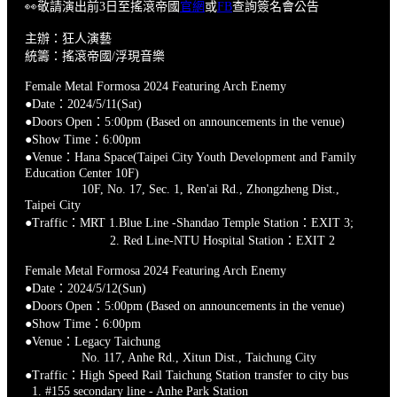
👀敬請演出前3日至搖滾帝國
官網
或
FB
查詢簽名會公告
主辦：狂人演藝
統籌：搖滾帝國/浮現音樂
Female Metal Formosa 2024 Featuring Arch Enemy
●Date：2024/5/11(Sat)
●Doors Open：5:00pm (Based on announcements in the venue)
●Show Time：6:00pm
●Venue：Hana Space(Taipei City Youth Development and Family
Education Center 10F)
10F, No. 17, Sec. 1, Ren'ai Rd., Zhongzheng Dist.,
Taipei City
●Traffic：MRT 1.Blue Line -Shandao Temple Station：EXIT 3;
2. Red Line-NTU Hospital Station：EXIT 2
Female Metal Formosa 2024 Featuring Arch Enemy
●Date：2024/5/12(Sun)
●Doors Open：5:00pm (Based on announcements in the venue)
●Show Time：6:00pm
●Venue：Legacy Taichung
No. 117, Anhe Rd., Xitun Dist., Taichung City
●Traffic：High Speed Rail Taichung Station transfer to city bus
1. #155 secondary line - Anhe Park Station