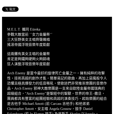
M.E.L.T. 攜同 Eüreka
參戰大敵當前 ‘’女力金屬祭‘’
三大狂野美女主唱齊聲飆唱
搖滾帝國浮現音樂年度鉅獻
這兩攤有美女主唱的金屬祭
肯定是夠鐵夠硬夠火夠銷魂
狂人演藝浮現音樂年度鉅獻
Arch Enemy 是當今最好的旋律死亡金屬之一，擁有純粹的攻擊
性，技術高超的創作才能，簡單易記的歌曲，再加上惡魔般令人
恐懼且極具爆發力的低音嘶吼，使歌迷們非常推崇樂團的音樂作
品。Arch Enemy 邪神大敵樂團是一支來自歐陸金屬帝國瑞典的
超級組合，“Arch Enemy”是聖經中的聖獸，世界的帝王–撒旦，
團員都具有豐富的組團經驗和高超的演奏技巧，起始樂團的組合
是吉他手 Michael Amott (前 Carcass 吉他手) 和他弟弟
Christopher Amott，女主唱 Angela Gossow，鼓手 Daniel
Erlandsson (前 In Flames 鼓手) 及貝斯手 Sharlee D'Angelo。