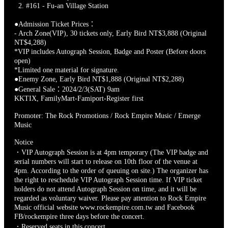
2. #161 - Fu-an Village Station
●Admission Ticket Prices：
- Arch Zone(VIP), 30 tickets only, Early Bird NT$3,888 (Original
NT$4,288)
*VIP includes Autograph Session, Badge and Poster (Before doors
open)
*Limited one material for signature.
●Enemy Zone, Early Bird NT$1,888 (Original NT$2,288)
●General Sale：2024/2/3(SAT) 9am
KKTIX, FamilyMart-Famiport-Register first
Promoter: The Rock Promotions / Rock Empire Music / Emerge
Music
Notice
．VIP Autograph Session is at 4pm temporary (The VIP badge and
serial numbers will start to release on 10th floor of the venue at
4pm. According to the order of queuing on site.) The organizer has
the right to reschedule VIP Autograph Session time. If VIP ticket
holders do not attend Autograph Session on time, and it will be
regarded as voluntary waiver. Please pay attention to Rock Empire
Music official website www.rockempire.com.tw and Facebook
FB/rockempire three days before the concert.
．Reserved seats in this concert.